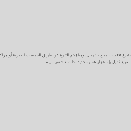
– نفترض أن هناك حي مقتدر ماليا به ١٠٠ بيت – في حالة تبرع ٢٥ بيت بمبلغ ١٠ ريال يوميا ( يتم التبرع عن طريق الجمعيات الخيرية أو مر