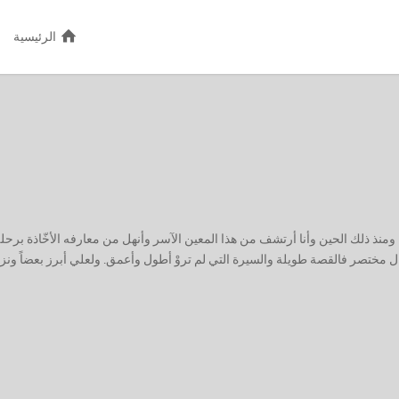
الرئيسية
إلتحقت بأرامكو السعودية في الهزيع الأخير من عام ١٩٩٠ ومنذ ذلك الحين وأنا أرتشف من هذا المعين الآسر وأنهل من معارفه الأخّاذة برحل
ل مختصر فالقصة طويلة والسيرة التي لم تروْ أطول وأعمق. ولعلي أبرز بعضاً ونزرا