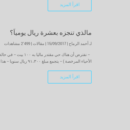
اقرأ المزيد
مالذي تنجزه بعشرة ريال يومياً؟
لـ
أحمد الرماح
| 15/09/2017 |
مقالات
|
2٬499 مشاهدات
الأحياء المرخصة ) – يتجمع مبلغ ٩١،٣٠٠ ريال سنويا – هذا المبلغ كفيل بإستئجار عمارة جديدة ذات ٧ شقق – يتم...
اقرأ المزيد