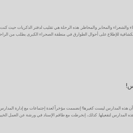
لماء والشعراء والمحابر والمحاظر. هذه الرحلة هي تقليب لدفتر الذكريات حيث كنت
٢٣ سنة في رحلة خيرية إستكشافية للإطلاع على أحوال الطوارق في منطقة الصحراء الكبرى بطلب من الرا
س!
ن هذه المدارس ليست كغيرها! إنضممت مؤخراً لعدة إجتماعات مع إدارة المدارس
ه المدارس لتفعيلها. كذلك، إنخرطت مع طاقم الإسناد في ورشة عن العمل الخير