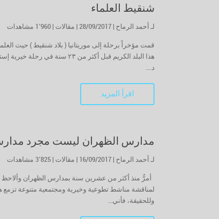
شنقيط العلماء
لـ
أحمد الرماح
| 28/09/2017 |
مقالات
|
1٬960 مشاهدات
قمت مؤخراً برحلة إلى موريتانيا ( بلاد شنقيط ) حيث الع
هذا البلد الكريم قبل أكثر من 
د....
اقرأ المزيد
مدارس الظهران ليست مجرد مدار
لـ
أحمد الرماح
| 16/09/2017 |
مقالات
|
3٬825 مشاهدات
أمرُّ منذ أكثر من عشرين سنة بمدارس الظهران وألاحظ أ
لمناقشة مناشط تطوعية وخيرية ومجتمعية متنوعة تزمع هذ
وللحقيقة، فأني...