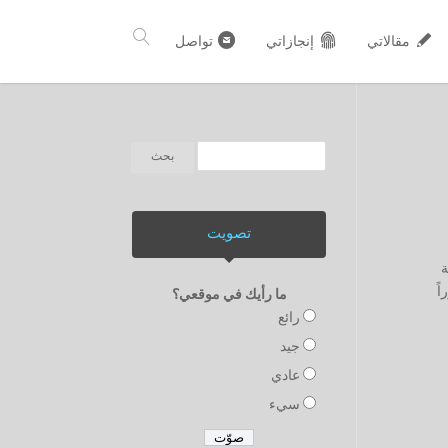
مقالاتي
إنجازاتي
تواصل
تصويت
ة
ً
ما رأيك في موقعي؟
رائع
جيد
عادي
سيء