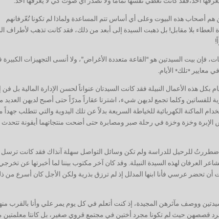
عرفها أحد،فقد كانت تغطي نفسها تماما ولا تصدر أي صوت كي لا يعرفها أحد.
 هم أصحاب هذه البيوت وعلى أي أساس تتم المساعدة ولماذا لم تكونا تُعّرفانهم
لعطاء بلا مقابل! بل ذهبت السيدة إلى أبعد من ذلك، فقد كانت تذهب لأطراف الم
!
، فإن بيت السيدتين هو “القاعة متعددة الأغراض”، ولا أنسى التجهيزات الكبيرة 
ي معايير *تلك* الأيام.
م بكل هذه الأعمال النبيلة فقد كانت السيدتان عنواناً لحسن الإدارة المالية بل فن إ
 للفساتين وكلما تجمع لديهن شيء، اشترتا عقاراً مدرّاً حتى أصبح لديهن العديد 
ام الماكنة الكهربائية للخياطة السريعة بدلاً عن تلك اليدوية والتي تتطلب جهداً مض
 الإبرة وخزة وخزة في رحلة صبر ومصابرة حتى أضحت منتجاتهما أيقونة تتحدث ع
، اضطررتُ للرحيل للدراسة ولم تكن وسائل التواصل سهلة آنذاك فقد كانت ترسل 
اعر العرفان لهذه السيدة النبيلة. وقد كان آخر مكتوب بيننا لما أخبرتها عن تخرج
 أن تحضر عرسي فأنا ابنها المدلل إذ لم ترزق بذرية ولكن الأجل كان أسرع من ذ
سيدتين ووصف مآثرهن المجيدة، إذ كنت أتعلم في كل يوم يمر علي وأنا بالقرب منه
سرد قصصهن حيث لم تكونا مجرد أختين في مجتمع قروي صغير، بل كانتا معلمتين 