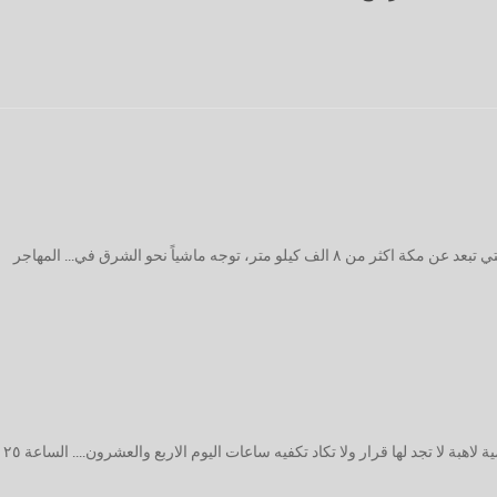
لما انتهى الشيخ محمد المختار من درسه في المحظرة والتي تبعد عن مكة اكثر من ٨ الف كيلو متر، توجه ماشياً نحو الشرق في... المهاجر
بة لا تجد لها قرار ولا تكاد تكفيه ساعات اليوم الاربع والعشرون.... الساعة ٢٥