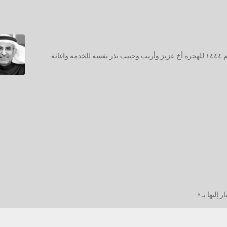
غادر دنيانا الفانية وبهدوء صبيحة الجمعة ٢٧ ربيع الاول للعام ١٤٤٤ للهجرة أخ عزيز وأريب وحبيب نذر نفسه للخدمة واغاثة...
 إليها بـ
*