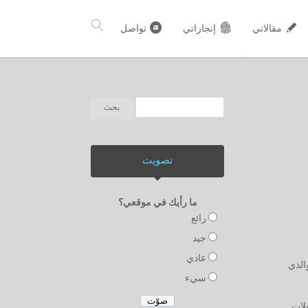
مقالاتي
إنجازاتي
تواصل
تصويت
ما رأيك في موقعي؟
رائع
جيد
عادي
الذي
سيء
لات