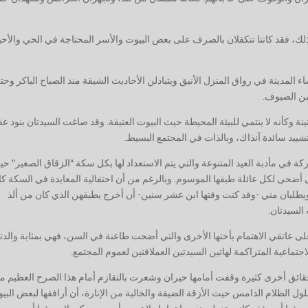
لك، فقد كانتا تتكفلان بالصرف على بعض البيوت والأسر المحتاجة في الحي والأحي
ء المدينة في رواق المنزل الأنيق ويتبادلن الأحاديث الشيقة منذ الصباح الباكر وحت
ه من الضيوف.
تينة وكأنه لا ينتمي للبيئة المحيطة حيث البيوت العتيقة. وقد صاغت السيدتان بنود عق
تشييد سائدة آنذاك، وبالذات في المجتمع البسيط.
في مأدبة العيد المتنوعة والتي يتم الاستعداد لها بكل سكة “الزقاق الصغير” ح
تى أضحى لكل عائلة طبقها الموسوم. وبالرغم من أن احتفالية المعايدة في السكة ك
طلبان مني -وقد كنت وقتها ابن عشر سنين- أن أخرج بطبقهن الذي كان من ألذ
 السيدتان.
لى عاتقي الاهتمام بأختها الأخرى والتي أضحت طاعنة في السن، فهي بمثابة والدت
لاجتماعية المتراكمة لهاتين السيدتين العملاقتين لعموم المجتمع.
قائق أخرى كثيرة وقفت أمامها حيران وشعرت بالتقازم أمام هذا الصرح العظيم م
ل الظلام الدامس حيث الأزقة الضيقة والخالية من الإنارة، أن أرافقها لبعض البي