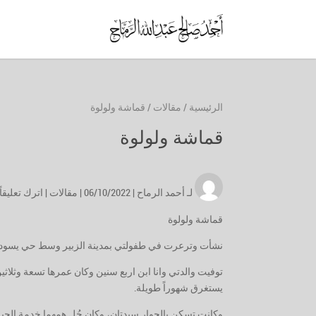
الرئيسية
/
مقالات
/
قماشة ولولوة
قماشة ولولوة
لـ
أحمد الرماح
| 06/10/2022 |
مقالات
|
اترك تعليقاً
قماشة ولولوة
نشأت وترعرت في طفولتي بمدينة الزبير وسط حي يسوده ا
توفيت والدتي وانا ابن اربع سنين وكان عمرها تسعة وثلاثي
يستغرق شهوراً طويلة.
وكانت تسكن بالجوار سيدتان، وكان جُل همهما خدمة الجير