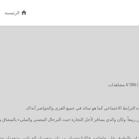
الرئيسية
|
6٬399 مشاهدات
لترابط الاجتماعي كما هو سائد في جميع القرى والحواضر آنذاك.
ن ربيعاً. وكان والدي يسافر لأجل التجارة حيث الترحال المضني والمليء بالمشاق و
ان والوقوف على حاجاتهم. فكانتا تنفسان من تلد، وتجهزان العرائس وتتعهدان حف