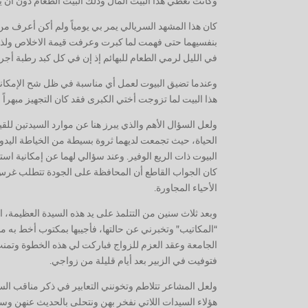
وكانت تعطي هذا البيت المال وذلك البيت الطعام دون أن ي
كان هذا المشهد السريالي يمر بي يومياً ولم أكن أعرف من
بنفسيهما حتى فهمت لما كبرت وعرفت قيمة الاخلاص ولذة ا
في الليل لرمي الطعام للبهائم إذ إن في كل كبد رطبة أجراً
وعندما تضيق البيوت لعمل أي مناسبة في ظل شح الإمكانات
هذا البيت لما تزوجت أختي الكبرى فقد كان التجهيز مبهراً ف
ولعل السؤال الأهم والذي يبرز هنا عن موارد السيدتين للقيا
الحياة، حيث تجمعت لديهما ثروة بسيطة من الخياطة اليدوية
البيوت ذات الريع الوفير. وعند سؤالي لهما عن إمكانية استخد
كان الجواب القاطع أن المحافظة على الجودة تتطلب غرس
الأحياء المجاورة.
وبعد ثلاث سنين من التتلمذ على يد هذه السيدة العظيمة
“المكاتيب” وتخبرني عن حالتها، فأجيبها بمكتوب أخط به مش
الجامعة وعقد العزم للزواج فباركت لي هذه الخطوة وتمنت
فتوفيت في الزبير بعد أيام قليلة من زواجي.
ولعل المشاعر تتلاطم وتخونني التعابير في ذكر مناقب ال
هؤلاء السيدات اللاتي نفخر بهن ونتحلى بالحديث عنهن و