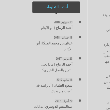
أحدث التعليقات
دينة
19 فبراير، 2018
أحمد الرماح
|
أبو الأيتام
في
18 فبراير، 2018
عدنان بن محمد الفــدّا
|
أبو
دارة
الأيتام
من
نياً،
23 يونيو، 2017
نها
أحمد الرماح
|
ماذا يعني
التميز بالعمل الخيري؟
لي
18 مايو، 2017
ي من
سعود العثمان
|
أبا راشد قد
لك
أتعبت من بعدك
20 أبريل، 2017
ن.
عبدالمنعم الدوسري
|
بدايات
من