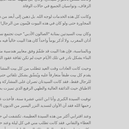
الزفاف، وتواسيان الجميع في حالات الوفاة.
وكانت كل هذه الخدمات لوجه الله. بل ذهبن إلى أبعد من ذ
المجاورة حتى ولو كان في هذه البيوت قيّمون من الرجال!
وكان بيت السيدتين بمثابة “الصالون الأدبي” حيث تجتمع نسا
أذان المغرب. ولا أذكر يوماً واحداً كان هذا البيت خالياً في
وبالمناسبة، فإن هذا البيت قد صُمِّمَ وفق معايير هندسية م
البناء بشكل نادر في تلك الأيام حيث لم تكن ثقافة عقود ال
وحيث كانت العادات وقت العيد تتطلب من كل بيت المشاركة 
يقدم كل بيت طبقاً متعارفاً عليه ويُنسَّق بشكل تلقائي ح
للرجال فقط، فقد كانت السيدتان تصران على المشاركة وي
الاطباق حيث الذائقة العالية والطهي الرفيع الذي تميزت به
توفيت السيدة الكبرى وأنا ابن اثنتي عشرة سنة، فأخذت ع
رحمها الله فقد آن الأوان لتسديد النزر اليسير من الديون ا
وعند اقترابي أكثر من هذه السيدة العظيمة، تكشفت لي ح
العطاء والتفاني. فقد كانت تطلب مني في كل ليلة وعند حلو