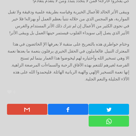
كي يفكروا خارجه! فمن لا يتجدد يتبدد ومن لا يتقدم يتقادم!
‏ويبقى الأثر الخالد للأعمال الخيرية وقياسه بطريقة علمية ودقيقة ولا تقبل
المواربة، هو المجس الذي من خلاله نتنبأ بعظم العمل أو بهزاله! فلا خير
في نجوى الكثير من الأعمال إن لم تترك ذلك الأثر المستدام والغرس
الأثير الذي يصل إلى سويداء القلوب فيستمر حينها العمل بل ويبقى الأثر!
‏وختام خواطري هذه بالتعريح على منقبة لا بعرفها الإ الخائضون في هذا
المعترك النبيل. فالعاملون في الحقل الخيري يرفلون بنعمة ما بعدها نعمة
الا وهي تسخير الله وأختياره لهم ليخوضوا هذا الغمار بينما لم تسنح
الفرصة لغيرهم للتنعم بهذه الآفاق الرحبة والسماءآت المرصعة الزاهية.
إنها نعمة التسخير الإلهي والهبة الربانية الهائلة. فليحمدوا الله على هذه
الآلاء الجليلة والنعم الجلية.
0