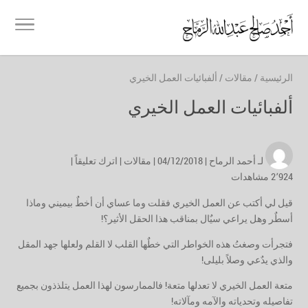
الرئيسية
/
مقالات
/
ألفبائيات العمل الخيري
ألفبائيات العمل الخيري
لـ
أحمد الرماح
| 04/12/2018 |
مقالات
|
اترك تعليقاً
|
2٬924 مشاهدات
قيل لي أكتب عن العمل الخيري فقلت وما عساي أن أخطٌ بيميني وماذا
أسطٌر وهل يراعي سيٌال بمناقب هذا الحقل الأثير؟!
فتجرأت وصغتُ هذه الخواطر التي خطٌها القلب لا القلم ولعلها جهد المقل
والذي يدٌعي وصلاً بليلى!
متعة العمل الخيري لا تعدلها متعة! فالممارسون لهذا العمل يتلذذون بجميع
تفاصيله وتحدياته والآمه ومآلاته!