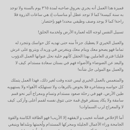
‏فميزة هذا العمل أنه يجري بعروق صاحبه لمدة ٣٦٥ يوم بالسنة ولا توجد
به سنة كبيسة! كما لا توجد عطل أو مناسبات إذ هي ساعات الذروة فلا
راحة! ‏كما لا يوجد وصف وظيفي محدد! فهو بإختصار:
‏تسبيل النفس لوجه الله لعمارة الأرض ولخدمة الخلق!
‏والعمل الخيري لا يعطيك جزءاً منه حتى تهديه كل حواسك وتتجرد له
تماما فهو يصحو معك وينام معك وينغرس في وريدك ويتربع على عرش
قلبك! فترى العاملين بهذا الحقل كأنهم خلية نحل عنوانها العمل الدؤوب
والبعد عن الضوضاء والأضواء فهم في بستان سعادة مستدام. كيف لا
والعمل مع المولى جل شأنه!
‏والمنغمس بالعمل الخيري ليس عنده وقت لغير ذلك، فهذا العمل يتملك
كل حواسه ومشاعره فلا يخوض بالترهات ولا تستهلكه الأهواء ولا يستهويه
طين الأرض، فهو في رحلة صعود مستدام وتسامٍ ومعراج أثير نحو قمم
سامقة ولا يكاد يستقر فوق قمة حتى تتوق نفسه لقمم أعلى وأزكى. كيف
لا والمعراج لرب السماوات!
‏أما الإخلاص فشأنه عجيب و لايفقهه إلا الأريب! فهو الطاقة الكامنة والقوة
الجامحة وراء الأعمال الجليلة ومحركها المستدام ولُحمتها وسُداها وينبغي