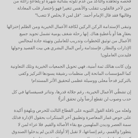
فحصه وتعاهده والتأكد من عدم تلوثه بشائبة شهرة أو بِلُعاعةٍ زائلة من
حين لآخر فالقلوب تتقلب والأنفس تتغير! فهو بإختصار قلب المعادلة
وقالبها! فقد قال الإمام أحمد: ‏ “قل لمن لا يخلص لا تتعب!”
‏وتبقى الإستدامة الركن الركين لكافة الأعمال الخيرية ومن الظلم إختزالها
بعقارٍ هنا أو بأعطيةٍ هناك. إنها رحلة شغف يومية تشمل تجويد جميع
الأعمال من توثيق للخطوات وتدريب للعاملين وتهيئة جادة لمجالس
الإدارات والنظار، فإستدامة رأس المال البشري هي بيت القصيد وحولها
فليدندن العاملون!
‏وإن كانت هنالك ثمة أمنية، فهي تحويل الجمعيات الخيرية وتلك التعاونية
كما المؤسسات المانحة إلى منظمات رشيقة يسودها التركيز وكفى
بالتركيز قدحاً معلى ووسيلة عظمى لتحقيق الأثر المستدام!
إن تشظٌي الأعمال الخيرية، رغم جلالة قدرها، وتناثر فسيفسائها في كل
حدب وصوب لن تقطع أرضاً ولن تحقق أثراً!
‏ولعله من نافلة القول التنويه على القطاع الثالث للحرص وبلهفةٍ أكيدة
على خوض غمار المعاصرة وتطبيق آخر المبتكرات بحقول الإدارة فذلك
سمة العصر وديدن الملهمين مع بقاء الأصالة والقيم. فلا عزاء لمن لا
يتطور! والقمم، رغم إتساعها، لا تقبل إلا أولئك الذين لم يدخلوا الصندوق