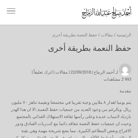
الرئيسية
/
مقالات
/
حفظ النعمة بطريقة أخرى
حفظ النعمة بطريقة أخرى
لـ
أحمد الرماح
| 22/09/2018 |
مقالات
|
اترك تعليقاً
|
2٬493 مشاهدات
مقدمة
يتم يوميا اهدار ٨ ملايين وجبة تقريبا في مجتمعنا وبقيمة تناهز ٧٠ مليون
ريال
.
و
بالرغم من و
جود العديد من جمعيات حفظ النعمة
,
الا ان هذا الهدر
بازدياد لاسباب عديدة وعلى رأسها ثقافة الاستهلاك الغذائي بالمجتمع.
وحيث ان جمعيات حفظ النعمة تتعاقد دائما مع كب
ريات الفنادق ودور
الافراح وبعض المطاعم الكبيرة
،
مما يضع شريحة مهمة وهي بقية
المطاعم وأعدادها بالآلآف والتي
تساهم في ال
هدر الغذائي وبشكل كبير