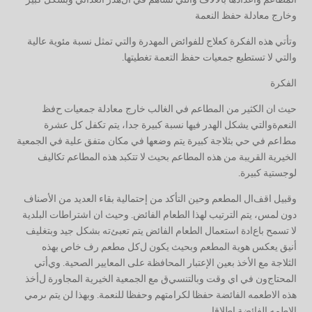
وخارج معادلة حفظ النعمة
وتأتي هذه الفكرة كعلاج للفوائض المهدرة والتي تمثل
نسبة مئوية عالية
والتي لا تستطيع جمعيات حفظ التعمة تغطيتها
.
الفكرة
حيث ان الكثير من المطاعم في الغالب خارج معادلة جمعيات ح
فظ
النعم
ة
والتي
يشكل الهدر فيها نسبة كبيرة جدا
،
يتم تكفل
كل
عشرة
مط
ا
عم في حي بثلاجة كبيرة يتم وضعها في مكان متفق علية في الجمعية
الخيرية
القريبة من هذه المطاعم بحيث لا تتكبد هذه المطاعم تكاليف
لوجستية كبيرة.
وقبيل اقف
ال المطعم وحين التأكد من إحتمالية بقاء العديد من الأصناف
دون لمس،
يتم الترتيب لهذا الطعام الفائض.
وحيث ان اشتراطات البلدية
لا تسمح باع
ا
دة استعمال الطعام الفائض
يتم تعبئ
ته
بشكل جيد وبتغليف
أنيق يعكس هوية المطعم وبحيث يكون ل
كل مطعم رف خاص بهذه
الثلاجة مع الأخذ بعين الإعتبار المحافظة على المعايير الصحية. وي
أ
تي
المحتاج
ون
في اي وقت وبالتنسي
ق مع الجمعية الخيرية المجاورة ل
أ
خذ
هذه الاطعمه
الفائضة حفظا لكرامتهم
وحفظا للنعمة
. وبهذا لن يتم ىرمي
الاطمه الفائضة اطلاقا
.