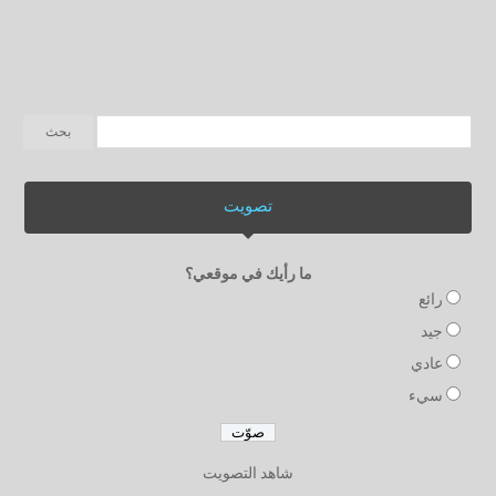
تصويت
ما رأيك في موقعي؟
رائع
جيد
عادي
سيء
شاهد التصويت