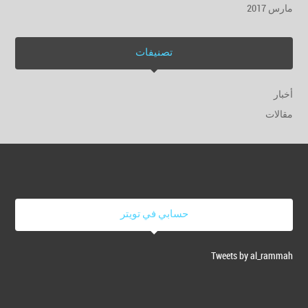
مارس 2017
تصنيفات
أخبار
مقالات
حسابي في تويتر
Tweets by al_rammah