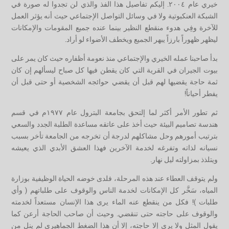
خيري عام ٢٠٠٤. إليكم تفاصيل هذا الفذ والذي لن تجدوا له صورة في
الشبكة العنكبوتية ولا في وسائل التواصل الإجتماعي حيث أنه يؤثر العمل
للآخرة وفِي هدوء منقطع النظير بينما عنده جميع المقومات والإمكانات
ليظهر ظهوراً بارزاً يبهر الجميع ويخطف الأضواء لو أراد.
بدأ صاحبنا عمله الخيري والإجتماعي منذ نعومة أظفاره حيث كان يمر على
بيوت الجيران في القرية التي كان يقطن فيها كل صباح ليسألهم إن كان
ثمة حاجة يقضيها لهم قبل أن يقضي حوائجه الشخصية أو حتى قبل أن
يفطر أحياناً!
ثم تطور الأمر أكثر لما إلتحق بجامعة البترول عام ١٩٧٧م في قسم
هندسة تصاميم البيئة حيث أخذ على عاتقه مساعدة الطلبة الجدد والسعي
بترتيب أمورهم وحل مشاكلهم لدرجة أن تخرجه من الجامعة تأخر بسبب
نسيانه لذاته وتفرغه لخدمة الآخرين فهذا العشق الأبدي الذي يعيشه
ويتلذذ بمزاولته ليل نهار.
ولم يتوقف العطاء عند هذه المرحلة، فلدى خوضه الحياة الوظيفية بوزارة
المياه، سَخَّر كل الإمكانات لخدمة الناس والوقوف على طلباتهم ( وأي
طلبات )! فكل من ينقطع عنه الماء يرى هذا الإنسان مستعداً لخدمته
والوقوف على حاجته حتى تنقضي. وحيث أن صاحب الحاجة أرعن كما
يقول المثل ولا يرى إلا حاجته، إلا أن هذا الضغط الجماهيري لم ينل من