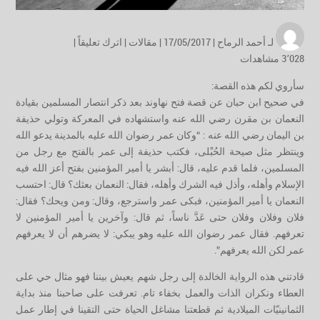
لـ
أحمد الرماح
| 17/05/2017 |
مقالات
|
اترك تعليقاً
|
3٬028 مشاهدات
سأروي لكم هذه القصة:
في صحيح ابن حبان عن قصة فتح نهاوند بعد ذكر انتصار المسلمين بقيادة
النعمان بن مقرن رضي الله عنه واستشهاده في المعركة وتولي حذيفة
بن اليمان رضي الله عنه : “وكان عمر رضوان الله عليه بالمدينة يدعو الله
وينتظر مثل صيحة الحُبْلى، فكتب حذيفة إلى عمر بالفتح مع رجل من
المسلمين، فلما قدم عليه، قال: أبشر يا أمير المؤمنين بفتح أعز الله فيه
الإسلام وأهله، وأذل فيه الشرك وأهله، فقال: النعمان بعثك؟ قال: احتسب
النعمان يا أمير المؤمنين، فبكى عمر واسترجع، وقال: ومن ويحك؟ فقال:
فلان وفلان وفلان حتى عَدَّ ناساً، ثم قال: وآخرين يا أمير المؤمنين لا
تعرفهم. فقال عمر رضوان الله عليه وهو يبكي: لا يضرهم أن لا يعرفهم
عمر لكن الله يعرفهم”.
قادتني هذه الرواية الخالدة إلى رجل شهم يعيش بيننا فهو مثال حي على
العطاء ونكران الذات والعمل بخفاء تام. تعرفت على صاحبنا منذ بداية
الثمانينيّات الميلادية ثم قطعتنا مشاغل الحياة حتى التقينا في إطار عمل