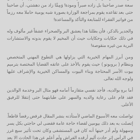
سعة صدر صاحبنا بل زاده صبراً ومودة! وَمِمَّا زاد من دهشتي، أن صاحبنا
حتى بعد تقاعده يقوم بمراجعة الوزارة بصورة شبه يومية حاملا معه رزماً
من فواتير الفقراء للمتابعة والتأكد والمساعدة!
والجدير بالذكر، فأن بطلنا هذا يعشق البر والصحراء عشقاً غير مألوف وله
في ذلك حكايات وحكايات حيث أن المخيم لا يقوم بدونه والاستشارات
البرية من غيره منقوصة!
ومن أبرز المهام الخيرية التي يزاولها هي التطوع المهني المتخصص
وبنظام ( بروبونو ) حيث يقوم بالأخذ على عاتقه القضايا المختصة بترميم
بيوت الأسر المحتاجة وبناء البيوت والمساكن الخيرية والإشراف عليها
ولوجه الله تعالى.
أما برهِ بوالديه، فأجد نفسي متقازماً أمامه فهو مثال البر وخدمة الوالدين
فقد قام على رعاية والديه والسهر على طبابتهما حتى إنتقلا للرفيق
الأعلى.
تواصلت معه الأسبوع الماضي لأستأذنه بنشر المقال فرفض رفضاً قاطعاً.
إتصلت به بعد ذلك بيومين لقضاء حاجة عامة فقضى لي حاجتي بكل يسر
وسهولة ولَم أدر حينها أنه كان في المستشفى وكان تحت تأثير سبع غرز
في الرأس إثر حادث أليم أرقده الفراش ولَم أعلم عن هذا الحادث الا بعد