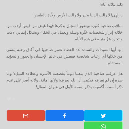
ذلك بثلاثة أيام!
يا إلهي! لا زالت الدنيا بخير ولا زالت الأرض ولاّدة بالطيبين!
مناقب صاحبنا كثيرة ويضيق المجال بذكرها فهذا غيض من فيض أردت من
خلاله إبراز شخصيات خيِّرة ونبيلة وتعمل في الخفاء وبشكل إيماني لافت
وبتجرد عزّ مثيله في هذه الأيام.
إنها أيها السيدات والسادة لذة العطاء تغمر صاحبها في آفاق رحبة ينسى
من خلالها أي رغبات شخصية فيعيش في عالم الإحسان والحبور والسؤدد
المستدام.
هل عرفتم صاحبنا الذي يتعبنا دوماً بقصصه الآسرة وعطاءه النبيل؟ وما
ضره إن لم نعرفه فيكفي أن الله يعرفه! ولأنها أمانة، ولأنه أصر على عدم
ذكر أسمه، أكتفيت بذكر إسمه الأول في عنوان المقال!
0