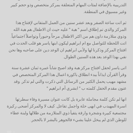
التدريبية بالإضافة لمئات المهام المتعلقة بمركز متخصص وذو حجم كبير
وغير مسبوق في المنطقة.
ثم اتت ساعة الصفر وبعد عشر سنين من العمل المتفاني لإفتتاح هذا
المركز والذي تم إطلاق اسم ” هبة ” عليه حيث ان الاطفال هم هبة الله
وذوي متلازمة داون هم من اكثر الاطفال مرحاً وحبوراً وتواصلاً اجتماعياً.
اتت اللحظة للتواصل مع ام ابراهيم ليكون ابنها ياسر هو قلب الحدث في
افتتاح المركز وذكرنا لها ولأبي ابراهيم ان الوعد دين على صاحبه وها نحن
نفي بهذا الوعد بعد هذه السنين الطوال.
اتى ياسر لحفل افتتاح مركز هبة وقد اصبح شاباً عمره ثمان عشرة سنة
وقرأ القرآن ايذاناً ببدء انطلاق باكورة اعمال هذا المركز المتخصص في
مشهد مهيب يحمل الكثير من الرسائل التي ذكرت والتي لم تذكر. وقد
عنون مقدم الحفل كلمته ب ” ابشري أم ابراهيم ”
انها لم تكن كلمة مجاملة عابرة بل كانت عنوان مسيرة وفاء سطرتها
اسرة المهيدب في ابهى حلة واجمل تفاعل. كيف لا والمركز أضحى ركيزة
مجتمعية كبيرة وشجرة وارفة يتفيأ ذوي المتلازمة من ظلالها ولبنة عطاء
للوطن الذي لم يبخل علينا بشيء فالجوهر بالبشر لا بالحجر.
0