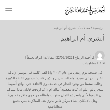
الرئيسية
/
مقالات
/
أبشري أم ابراهيم
أبشري أم ابراهيم
لـ
أحمد الرماح
| 22/06/2022 |
مقالات
|
اترك تعليقاً
|
1٬719 مشاهدات
في صبيحة يوم ربيعي من عام ٢٠١٢ وانا القي كلمة في مؤتمر الإعاقة
بالخبر، بادرتني سيدة امام الحاضرين والذين كانت تضج بهم القاعة الكبيرة
وقالت سئمنا من وعود التجار في خدمة ذوي الاعاقة. في الواقع أُسقِطَ
بيدي إذ لم اعلم ان كنت مقصوداً بذلك ام لا. ثم اردفت قائلة: ماذا عساكم
ان تقدموا لأبني ياسر ذو الثمان سنوات وامثاله من ذوي متلازمة داون؟
وهل بالإمكان إنشاء مركز خاص بذوي هذه المتلازمة يفي بجميع
متطلباتهم؟