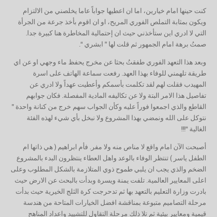
كنت حينها امام خيارين، اما ان اعطيها جواباً عاما يخلصني من الالتزام
ويكون بمثابة التملص الفوري المريح، او ان اقوم بأخذ جرعة من الجرأة
التي لا ادري اين ستأخذني حيث ان إحتمالية المخاطرة هنا كبيرة جدا.
صمتُ برهة امام الجمهور ثم قلت لها ” ابشري “.
وبعد هذا التعهد الفوري طفقتُ بحثا عن مخرج يحفظ ماء وجهي او عن اي
طريقة تلهمني للوفاء بهذا العهد. رفعت سماعة الهاتف على اسرة
المهيدب فقلت لهم لقد تكلمت بأسمكم وأعطيت عهداً ولا ادري عن
تفاصيل هذا الامر البتة ولا عن تكاليفه المادية المفصلة. فكان جوابهم
القاطع والذي اجمعوا فوراً عليه وكأن الجواب سهم خرج من كنانة واحدة ”
نتوكل على الله ونمضي بهذا المشروع ولا نبخل بأي شيء لهذه الفئة
الغالية “!!!
أصبحت الآن امام واقع لا مناص منه ولا مفر. فأم ابراهيم ( هي ذاتها ام
الطفل ياسر ) تنتظر الوفاء بالوعد واهل العطاء ينتظرون البدء بالمشروع
الضخم والذي يجب ان يلبي طموح ذوي المتلازمة بالشكل المطلوب وعلى
اعلى المعايير العالمية. تلفت يمنة ويسرة وبدأت بالبحث عن الارض حيث
بادرت وزارة التعليم بالتعهد بها ثم تدحرجت كرة الثلج الخيرية حيث بدأت
مرحلة التصاميم متبوعة بمناقشة افضل الخيارات المتاحة من هندسة
قيمية ومعايير بيئية ثم تلا ذلك مرحلة التقاول للتشييد واعداد المناهج