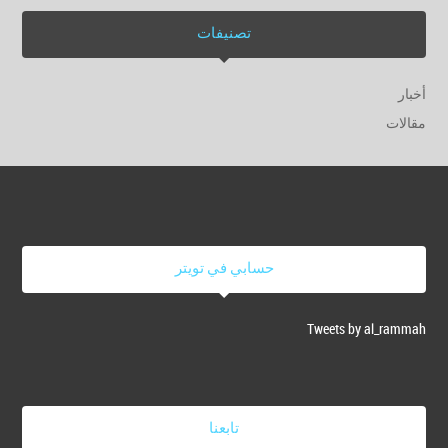
تصنيفات
أخبار
مقالات
حسابي في تويتر
Tweets by al_rammah
تابعنا