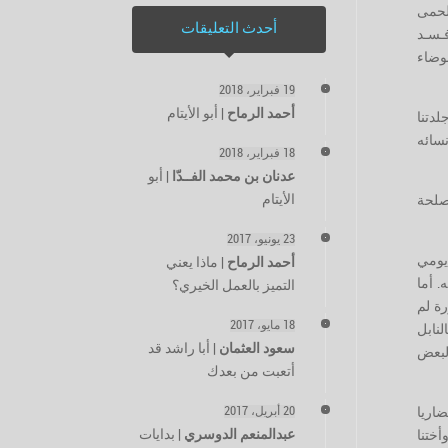
لحمى
أحدث التعليقات
ـسـد
ضوضاء
19 فبراير، 2018
أحمد الرماح
|
أبو الأيتام
لدتنا
نسائه
18 فبراير، 2018
عدنان بن محمد الفــدّا
|
أبو
الأيتام
مصلحة
23 يونيو، 2017
 يومي
أحمد الرماح
|
ماذا يعني
. أما
التميز بالعمل الخيري؟
ة لم
18 مايو، 2017
لنابل
سعود العثمان
|
أبا راشد قد
البعض
أتعبت من بعدك
اريا
20 أبريل، 2017
عبدالمنعم الدوسري
|
بدايات
أختنا