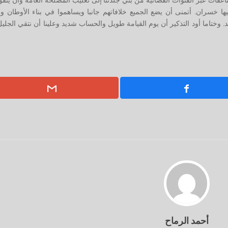
لناعقات عبر القنوات الفضائية من بني جلدتنا إلى تغليب المصلحة العامة وأن يتقوا
يها خسران. أتمنى أن يضع الجميع خلافاتهم جانبا ويساهموا في بناء الأوطان و
وختاما أود التذكير أن يوم القيامة طويل والحساب شديد وعلينا أن نتقي الجليل
أحمد الرماح