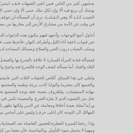
يعـلمهن كثير من الناس فمن اتقى الشبهات فـقـد استبر
يوشك أن يرتع فيه ألا وإن لكل ملك حمى ألا وإن حمى ا
الجسـد كـلـه ألا وهي الـقـلب)، نرى أن المسألة لن تتوق
في وقت تئن الأمة من مشارق الأرض إلى مغاربها من مصا
أحاول أتتبع التوجهات وأجتهد لفهم مكنون هذه الدعوات الت
عبر قنوات ناعقة آناء الليل وأطراف النهار، فأجدها تصب ف
وسلب الشباب دروب الخير والصلاح ومسالك المساجد لدروب 
فمسألة قيادة المرأة للسيارة لا علاقة بالشرع بها والفيص
البلاد والعباد. أما مسألة كشف الوجه فالشرع فيه واضح 
ولعلي في هذا السياق ألخّص الحقبات الثلاث التي عايشته
والجميع كان محترما والنوايا كانت بريئة وطيبة والمجتمع 
بنهاية السبعينيات، ولظروف معينة، فقد توجه المجتمع ن
تخل من التشويه الذي لا يقرّه الشرع. والمصيبة تكمن في ح
ورأينا أمثلة بعيدة أخلاقا ومعاملة عن الدين ولكنها تظه
المهالك لأن التوجه كان (على حرف) وليس على أساس من 
وإذا رجعنا للسيرة العطرة للعصور الفاضلة نجد الصحابي
ومهنيا لا يحتمل سوء التأويل. وبالمناسبة، فأن بعضا من كب