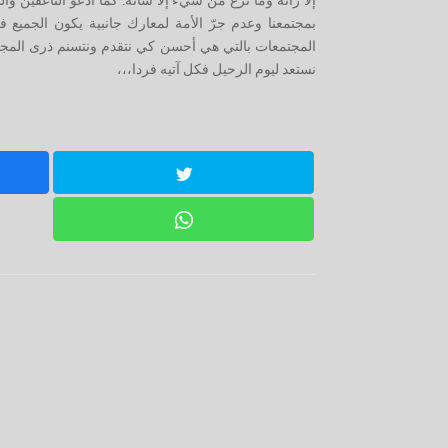
إلا زانه وما نُزع من شيء إلا شانه. كما أدعو الناعقين وا
بمجتمعنا وعدم جرّ الأمة لمعارك جانبية يكون الجميع ف
المجتمعات بالتي هي أحسن كي نتقدم ونتسنم ذرى المجد. 
نستعد ليوم الرحيل فكل آتيه فردا،،،