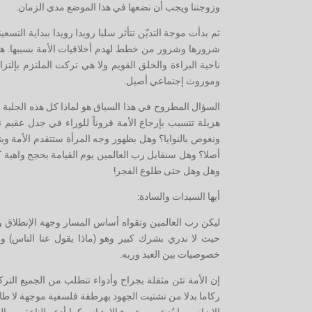
وزوجتنا ويجب أن نضعها في هذا الموضع مدى الزمان.
ثم بدأت موجة التديّن تتأثر سلبا رويدا رويدا ببداية التس
شرورها وشرور من خطط لهدم أخلاقيات الأمة بسببها. هذه
ناحية البراءة والخلق القويم ولا هي تركت الملتزم بإلتز
وموروث إجتماعي أصيل.
السؤال المطروح في هذا السياق هو لماذا كل هذه الجلبة وب
هزيلة تتسبب بإرجاع الأمة قروناً للوراء في جدل عقيم ت
ونغوص بالنوايا؟ وهل بظهور وجه المرأة ستتقدم الأمة و
أصلا؟ وهل سنقابل رب العالمين يوم القيامة بحجج واهية كي 
وهل وهل حتى طلوع الفجر!
أيها السيدات والسادة:
ليكن رب العالمين وتقواه أساس المسار وجهة الإنطلاق وال
حيث لا ندري بشرك كبير وهو (ماذا يقول عنا الناس) ول
خصوصيات بين العبد وربه.
إن الأمة تئن مثقلة بجراح وأدواء تتطلب من الجميع الترك
ركاما بدلا من تشتيت الجهود بهرطقة فلسفية موجهة لا طائ