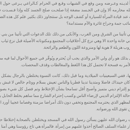
أ لديـنه وعـرضه ومن وقع في الشبهات وقـع في الحرام كـالراعي يـرعى حول ا
لله محارمه ألا وإن في الجـسد مضغة إذا صلحـت صلح الجسد كله وإذا فـسـدت ف
ف عند قيادة المرأة للسيارة أو كشف الوجه بل ستتجاوز ذلك بكثير. فلم كل هذه ال
ئب جمة وجراح غائرة والآم مستدامة؟
ي تأتينا من الشرق ومن الغرب، والأنكى من ذلك تلك الدعوات التي تأتينا من بني ج
ي خانة واحدة الا وهي نزع كل أخلاقيات المجتمع ومكنوناته الأصيلة قبل نزع ثياب 
هزيلة لا هوية لها ومنزوعة اللون والطعم والرائحة.
ل بذلك هو رأي ولي الأمر والذي يجب أن يُحترم ويُوقّر في جميع الأحوال لما فيه 
والأمر به فسحة لا تحتمل كل هذا اللغط والمغالطات وقذف المحصنات.
ا، ففي السبعينيات الميلادية وما قبل ذلك، كانت النسوة يختلطن بالرجال بشكل
كان حينذاك فاضلا ومتدينا تدينا فطريا والناس تعيش بسلام ووئام خالص لا غبش به
حو إلتزام ديني متميز وأصبح أقل تسامحا بشأن الإختلاط وتم فصل كل شيء بصور
الة الإلتزام الديني لإرضاء الناس وكسب إحترام الشارع مما ساهم بخلط الحابل با
ر بالمظهر الذي يحترمه المجتمع وتخفي دون ذلك أمراضا مزمنة وفصاما عجيبا أورد 
تقوى الله ورضوانه.
ات رضوان الله عليهن يسألن رسول الله في المسجد ويختلطن بالصحابة إختلاطا حض
ار علماء السلف الصالح أخذوا علمهم من إمرأة. فالمرأة هي تاج رؤوسنا وهي أمنا و