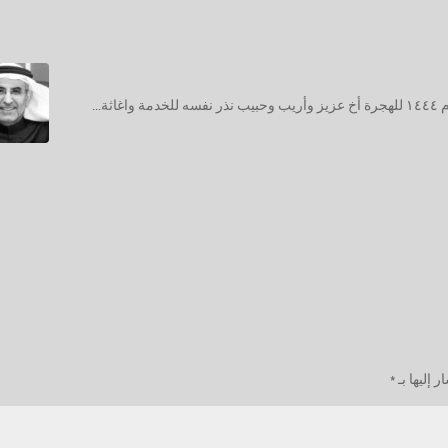
غادر دنيانا الفانية وبهدوء صبيحة الجمعة ٢٧ ربيع الاول للعام ١٤٤٤ للهجرة أخ عزيز وأريب وحبيب نذر نفسه للخدمة واغاثة...
 إليها بـ
*