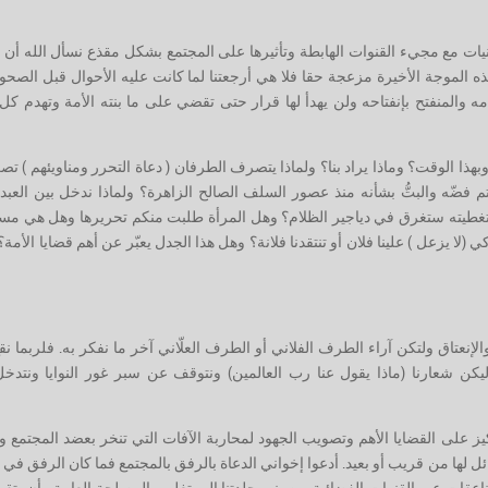
عينيات مع مجيء القنوات الهابطة وتأثيرها على المجتمع بشكل مقذع نسأل الله أن ي
 الموجة الأخيرة مزعجة حقا فلا هي أرجعتنا لما كانت عليه الأحوال قبل الصحو
امه والمنفتح بإنفتاحه ولن يهدأ لها قرار حتى تقضي على ما بنته الأمة وتهدم ك
هذا الوقت؟ وماذا يراد بنا؟ ولماذا يتصرف الطرفان ( دعاة التحرر ومناويئهم ) ت
م فضّه والبتُّ بشأنه منذ عصور السلف الصالح الزاهرة؟ ولماذا ندخل بين العبد
بتغطيته ستغرق في دياجير الظلام؟ وهل المرأة طلبت منكم تحريرها وهل هي مست
(لا يزعل ) علينا فلان أو تنتقدنا فلانة؟ وهل هذا الجدل يعبّر عن أهم قضايا الأمة
إنعتاق ولتكن آراء الطرف الفلاني أو الطرف العلّاني آخر ما نفكر به. فلربما ن
يكن شعارنا (ماذا يقول عنا رب العالمين) ونتوقف عن سبر غور النوايا ونتدخ
يز على القضايا الأهم وتصويب الجهود لمحاربة الآفات التي تنخر بعضد المجتمع و
ل لها من قريب أو بعيد. أدعوا إخواني الدعاة بالرفق بالمجتمع فما كان الرفق ف