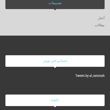
تصنيفات
أخبار
مقالات
حسابي في تويتر
Tweets by al_rammah
تابعنا