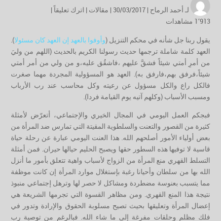
لـ
أحمد الرماح
| 30/03/2017 |
مقالات
|
اترك تعليقاً
|
1٬913 مشاهدات
يقول ربنا جل شأنه في محكم التنزيل (
وأوفوا بالعهد إن العهد كان مسئولا
).
العهد كلمة شاملة ترجمها حديث رسولنا الكريم بالحديث (اللهم من وليَ
من أمرِ أمتي شيئاً فشقَّ عليهم ،فاشقُق عليه،و من ولي من أمر أمتي
شيئاً،فرفق بهم،فارفق به). العهد هو المسؤولية المجردة مهما صغرت
فالكل راع والكل مسؤول عن رعيته وكل محاسب عند رب الأرباب
ومسبب الأسباب (وكلهم آتيه يوم القيامة فردا).
فبجكم العمل اليومي في المجال الخيري والإجتماعي، أتعرّض لأمثلة
كثيرة من القصور والتعنت والسلطوية المقيتة التي تمارس ضد المرأة من
بعض أولياء الأمور أصلحهم الله. هذا العنت اليومي عبارة عن رحلة حياة
قاسية لا توفيها هذه السطور حقها ويصبح الحليم حيالها حيران. فمن أمثلة
التسلط القهري منع المرأة من الزواج لأسباب واهية تتعلق بأمور ما أنزل
الله بها من سلطان وأحيانا رغبة بإستغلال موارد المرأة إن كانت موظفة
مما يتسبب بعنوسة مضطردة ومشاكل لا حصر لها وترهل إجتماعي منبوذ
نتيجة هذا المنع القهري. ومن مظاهر القسوة التي تجرمها الشريعة هي
إعضال المرأة وتعليقها بحيث تصيح مسلوبة الحقوق والإرادة وتدور في
فلك مظلم وحلقات مفرغة إلى ما شاء الله. فبالرغم من توصية رب