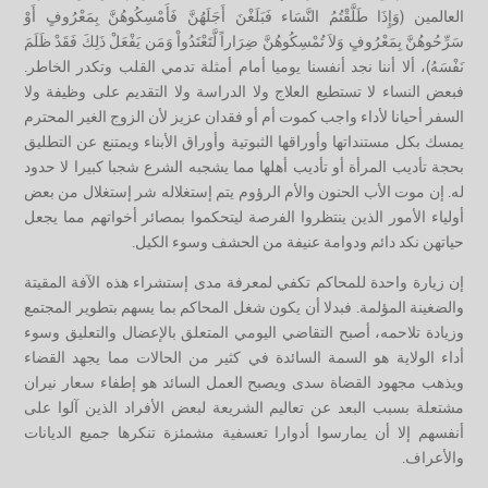
العالمين (وَإِذَا طَلَّقْتُمُ النَّسَاء فَبَلَغْنَ أَجَلَهُنَّ فَأَمْسِكُوهُنَّ بِمَعْرُوفٍ أَوْ
سَرِّحُوهُنَّ بِمَعْرُوفٍ وَلاَ تُمْسِكُوهُنَّ ضِرَاراً لَّتَعْتَدُواْ وَمَن يَفْعَلْ ذَلِكَ فَقَدْ ظَلَمَ
نَفْسَهُ)، ألا أننا نجد أنفسنا يوميا أمام أمثلة تدمي القلب وتكدر الخاطر.
فبعض النساء لا تستطيع العلاج ولا الدراسة ولا التقديم على وظيفة ولا
السفر أحيانا لأداء واجب كموت أم أو فقدان عزيز لأن الزوج الغير المحترم
يمسك بكل مستنداتها وأوراقها الثبوتية وأوراق الأبناء ويمتنع عن التطليق
بحجة تأديب المرأة أو تأديب أهلها مما يشجبه الشرع شجبا كبيرا لا حدود
له. إن موت الأب الحنون والأم الرؤوم يتم إستغلاله شر إستغلال من بعض
أولياء الأمور الذين ينتظروا الفرصة ليتحكموا بمصائر أخواتهم مما يجعل
حياتهن نكد دائم ودوامة عنيفة من الحشف وسوء الكيل.
إن زيارة واحدة للمحاكم تكفي لمعرفة مدى إستشراء هذه الآفة المقيتة
والضغينة المؤلمة. فبدلا أن يكون شغل المحاكم بما يسهم بتطوير المجتمع
وزيادة تلاحمه، أصبح التقاضي اليومي المتعلق بالإعضال والتعليق وسوء
أداء الولاية هو السمة السائدة في كثير من الحالات مما يجهد القضاء
ويذهب مجهود القضاة سدى ويصبح العمل السائد هو إطفاء سعار نيران
مشتعلة بسبب البعد عن تعاليم الشريعة لبعض الأفراد الذين آلوا على
أنفسهم إلا أن يمارسوا أدوارا تعسفية مشمئزة تنكرها جميع الديانات
والأعراف.