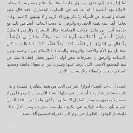
أما إذا رجعنا إلى هدى الرسول عليه الصلاة والسلام وممارسة الصحابة
الأجلاء نجد أنفسنا أمام عمالقة في السلوك الحضاري. فقد قال عليه
الصلاة والسلام عن المرأة (لا يكرمهن إلا كريم و لا يهينهن إلا لئيم) وكان
يعامل أهل بيته بقمة الحضارة والرقي. بل ذهب التعامل أبعد من ذلك مع
خادمه أنس بن مالك فكانت المعاملة مثال الحضارة والرقي (خَدَمْتُ
رَسُولَ اللَّهِ صَلَّى اللَّهُ عَلَيْهِ وَسَلَّمَ عَشْرَ سِنِينَ ، وَاللَّهِ مَا قَالَ لِي أُفًّ قَطُّ ،
وَلَا قَالَ لِي لِشَيْءٍ ، لِمَ فَعَلْتَ كَذَا ، وَهَلَّا فَعَلْتَ كَذَا). فما بالك إذا كان
التعامل مع الأم والأخت والزوجة والبنات؟ فالأسلام دين الرحمة ودين
الإنسانية والرفق. إن تصرفات بعض أولياء الأمور تعطي إنطباعا سيئا عن
قيم المجتمع الأصيل التي تربينا عليها وتشربنا من ينابيعها الدافقة ومعينها
الصافي بالحب والعطاء والإحساس بالآخر.
أتمنى أن يأخذ القضاء أدوارا أكبر في الحد من هذه الظاهرة المقيتة والتي
باتت مستشرية لدرجة أصبحت في ظلها النساء الكريمات (حريما) لمن لا
يفقه ولا يرعوي ولا يقدر التعامل الإنساني الراقي. ولعلها من نافلة القول
التنوية بأن مسألة الولاية هي تكليف وليست تشريف ومن أخلّ بذلك
فليتحمل الوقوف الطويل في يوم كان مقدراة خمسين ألف سنة!
0