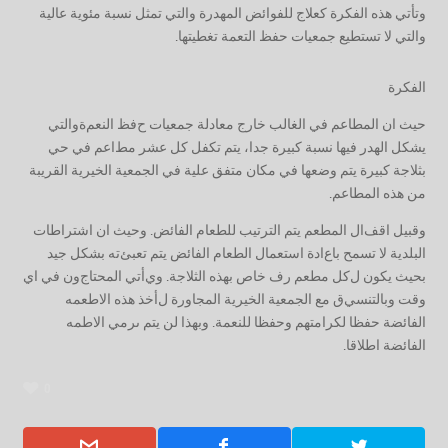
وتأتي هذه الفكرة كعلاج للفوائض المهدرة والتي تمثل
نسبة مئوية عالية
والتي لا تستطيع جمعيات حفظ التعمة تغطيتها
.
الفكرة
حيث ان المطاعم في الغالب خارج معادلة جمعيات ح
فظ النعم
ة
والتي
يشكل الهدر فيها نسبة كبيرة جدا
،
يتم تكفل
كل
عشر مط
ا
عم في حي
بثلاجة كبيرة يتم وضعها في مكان متفق علية في الجمعية الخيرية
القريبة
من هذه المطاعم.
وقبيل اقف
ال المطعم
يتم الترتيب للطعام الفائض.
وحيث ان اشتراطات
البلدية لا تسمح باع
ا
دة استعمال الطعام الفائض
يتم تعبئ
ته
بشكل جيد
بحيث يكون ل
كل مطعم رف خاص بهذه الثلاجة. وي
أ
تي المحتاج
ون
في اي
وقت وبالتنسي
ق مع الجمعية الخيرية المجاورة ل
أ
خذ هذه الاطعمه
الفائضة حفظا لكرامتهم
وحفظا للنعمة
. وبهذا لن يتم ىرمي الاطمه
الفائضة اطلاقا
.
0