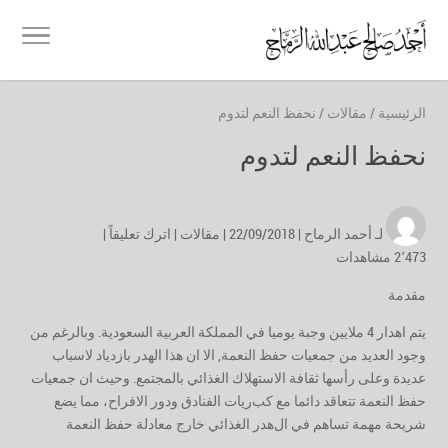
الرئيسية
/
مقالات
/
نحفظ النعم لتدوم
نحفظ النعم لتدوم
لـ
أحمد الرماح
| 22/09/2018 |
مقالات
|
اترك تعليقاً
|
2٬473 مشاهدات
مقدمة
يتم اهدار 4 ملايين وجبة يوميا في المملكة العربية السعودية
.
و
بالرغم من
و
جود العديد من جمعيات حفظ النعمة
,
الا ان هذا الهدر بازدياد لاسباب
عديدة وعلى رأسها ثقافة الاستهلاك الغذائي بالمجتمع. وحيث ان جمعيات
حفظ النعمة تتعاقد دائما مع كب
ريات الفنادق ودور الافراح
،
مما يضع
شريحة مهمة
تساهم في ال
هدر الغذائي خارج معادلة حفظ النعمة